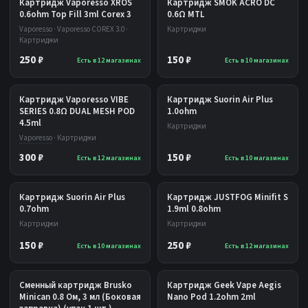
Картридж Vaporesso XROS
Картридж SMOK ACRO DC
0.6ohm Top Fill 3ml Corex 3
0.6Ω MTL
Vaporesso
· Vaporesso COREX 3.0 ·
Картриджи
Картриджи
250 ₽
150 ₽
Есть в 12 магазинах
Есть в 10 магазинах
Картридж Vaporesso VIBE
Картридж Suorin Air Plus
SERIES 0.8Ω DUAL MESH POD
1.0ohm
4.5ml
Картриджи
Vaporesso
· Картриджи
300 ₽
150 ₽
Есть в 12 магазинах
Есть в 10 магазинах
Картридж Suorin Air Plus
Картридж JUSTFOG Minifit S
0.7ohm
1.9ml 0.8ohm
Картриджи
Картриджи
150 ₽
250 ₽
Есть в 10 магазинах
Есть в 12 магазинах
Сменный картридж Brusko
Картридж Geek Vape Aegis
Minican 0.8 Ом, 3 мл (Боковая
Nano Pod 1.2ohm 2ml