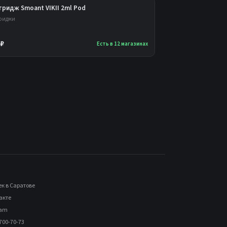
тридж Smoant VIKII 2ml Pod
риджи
 ₽
Есть в 12 магазинах
ек в Саратове
акте
ram
700-70-73