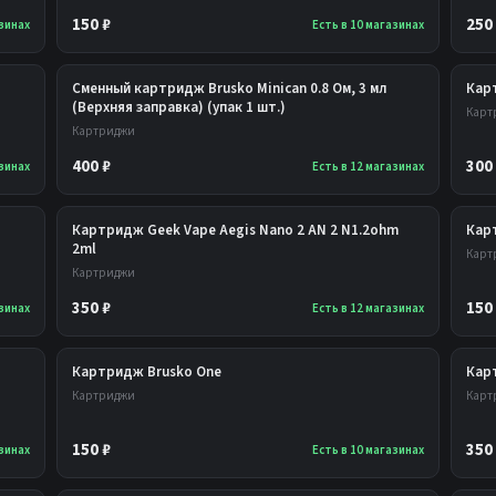
150 ₽
250
азинах
Есть в 10 магазинах
Сменный картридж Brusko Minican 0.8 Ом, 3 мл
Кар
(Верхняя заправка) (упак 1 шт.)
Карт
Картриджи
400 ₽
300
азинах
Есть в 12 магазинах
Картридж Geek Vape Aegis Nano 2 AN 2 N1.2ohm
Кар
2ml
Карт
Картриджи
350 ₽
150
азинах
Есть в 12 магазинах
Картридж Brusko One
Карт
Картриджи
Карт
150 ₽
350
азинах
Есть в 10 магазинах