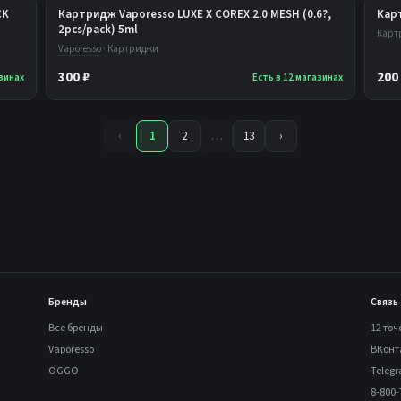
CK
Картридж Vaporesso LUXE X COREX 2.0 MESH (0.6?,
Кар
2pcs/pack) 5ml
Карт
Vaporesso
· Картриджи
300 ₽
200
азинах
Есть в 12 магазинах
‹
1
2
…
13
›
Бренды
Связь
Все бренды
12 точ
Vaporesso
ВКонт
OGGO
Teleg
8-800-