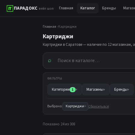
ПАРАДОКС
Главная
Каталог
Бренды
Магаз
вейп шоп
Главная
› Картриджи
Картриджи
Картриджи в Саратове — наличие по 12 магазинам, 
⌕
ФИЛЬТРЫ
Категории
Магазины
Бренды
1
▾
▾
▾
×
Выбрано:
Картриджи
Сбросить всё
Показано 24 из 308