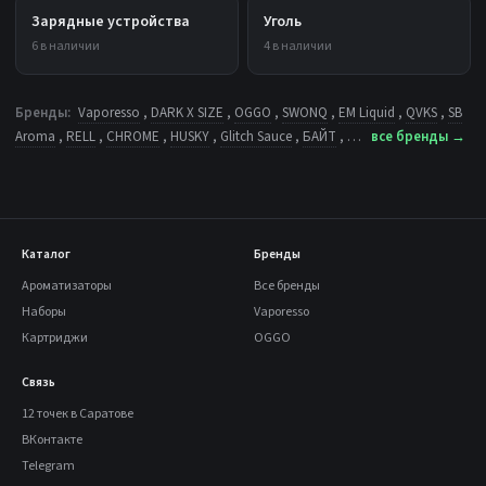
Зарядные устройства
Уголь
6 в наличии
4 в наличии
Бренды:
Vaporesso
,
DARK X SIZE
,
OGGO
,
SWONQ
,
EM Liquid
,
QVKS
,
SB
Aroma
,
RELL
,
CHROME
,
HUSKY
,
Glitch Sauce
,
БАЙТ
, …
все бренды →
Каталог
Бренды
Ароматизаторы
Все бренды
Наборы
Vaporesso
Картриджи
OGGO
Связь
12 точек в Саратове
ВКонтакте
Telegram