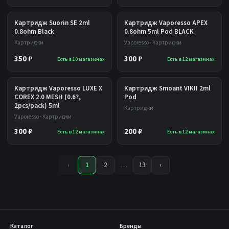
Картридж Suorin SE 2ml
Картридж Vaporesso APEX
0.8ohm Black
0.8ohm 5ml Pod BLACK
Картриджи
Vaporesso
· Картриджи
350 ₽
300 ₽
Есть в 10 магазинах
Есть в 12 магазинах
Картридж Vaporesso LUXE X
Картридж Smoant VIKII 2ml
COREX 2.0 MESH (0.6?,
Pod
2pcs/pack) 5ml
Картриджи
Vaporesso
· Картриджи
300 ₽
200 ₽
Есть в 12 магазинах
Есть в 12 магазинах
‹
1
2
…
13
›
Каталог
Бренды