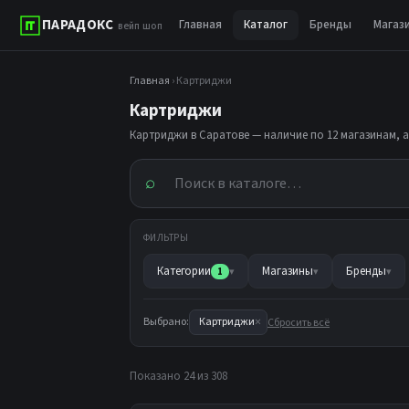
ПАРАДОКС
Главная
Каталог
Бренды
Магаз
вейп шоп
Главная
› Картриджи
Картриджи
Картриджи в Саратове — наличие по 12 магазинам, 
⌕
ФИЛЬТРЫ
Категории
Магазины
Бренды
1
▾
▾
▾
×
Выбрано:
Картриджи
Сбросить всё
Показано 24 из 308