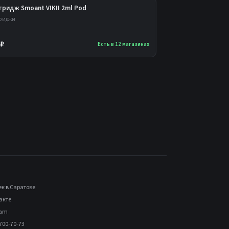
тридж Smoant VIKII 2ml Pod
риджи
 ₽
Есть в 12 магазинах
ек в Саратове
акте
ram
700-70-73