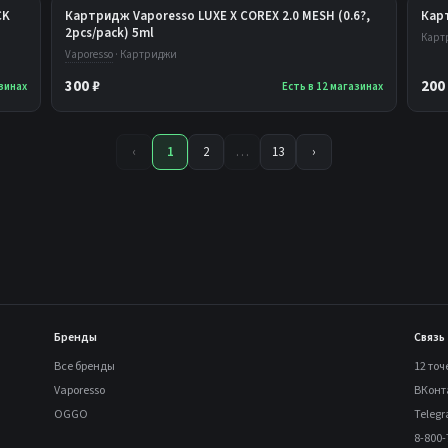
CK
Картридж Vaporesso LUXE X COREX 2.0 MESH (0.6?,
Кар
2pcs/pack) 5ml
Карт
Vaporesso
· Картриджи
300 ₽
200
азинах
Есть в 12 магазинах
‹
1
2
…
13
›
Бренды
Связь
Все бренды
12 точ
Vaporesso
ВКонт
OGGO
Teleg
8-800-