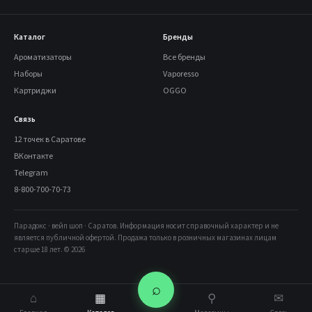
Каталог
Бренды
Ароматизаторы
Все бренды
Наборы
Vaporesso
Картриджи
OGGO
Связь
12 точек в Саратове
ВКонтакте
Telegram
8-800-700-70-73
Парадокс · вейп шоп · Саратов. Информация носит справочный характер и не
является публичной офертой. Продажа только в розничных магазинах лицам
старше 18 лет. © 2026
⌕
⌂
▦
⚲
✉