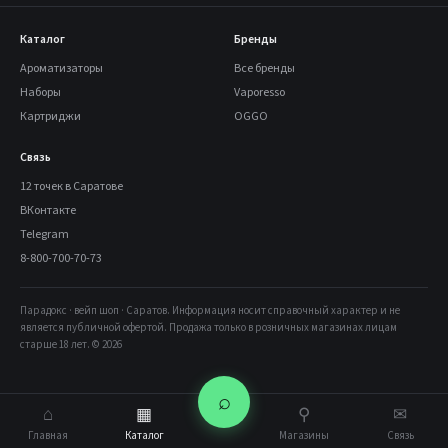
Каталог
Бренды
Ароматизаторы
Все бренды
Наборы
Vaporesso
Картриджи
OGGO
Связь
12 точек в Саратове
ВКонтакте
Telegram
8-800-700-70-73
Парадокс · вейп шоп · Саратов. Информация носит справочный характер и не
является публичной офертой. Продажа только в розничных магазинах лицам
старше 18 лет. © 2026
⌕
⌂
▦
⚲
✉
Главная
Каталог
Магазины
Связь