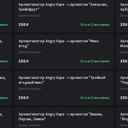
Ароматизатор Angry Vape - с ароматом "Апельсин,
Аром
Грейпфрут"
Арб
Ароматизаторы
Аром
350 ₽
350
азинах
Есть в 12 магазинах
а,
Ароматизатор Angry Vape - с ароматом "Микс
Аром
ягод"
Мал
Ароматизаторы
Аром
350 ₽
350
азинах
Есть в 12 магазинах
ика,
Ароматизатор Angry Vape - с ароматом "Тройной
Аро
ягодный микс"
"Пе
Ароматизаторы
Аром
350 ₽
350
азинах
Есть в 12 магазинах
а,
Ароматизатор Angry Vape - с ароматом "Вишня,
Аро
Персик, Лимон"
"Мо
Ароматизаторы
Аром