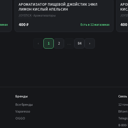
АРОМАТИЗАТОР ПИЩЕВОЙ ДЖОЙСТИК 14МЛ
АРО
ЛИМОН КИСЛЫЙ АПЕЛЬСИН
КИС
JOYSTICK
· Ароматизаторы
JOYS
400 ₽
400
азинах
Есть в 12 магазинах
‹
1
2
…
84
›
Бренды
Связь
Все бренды
12 точ
Vaporesso
ВКонт
OGGO
Teleg
8-800-